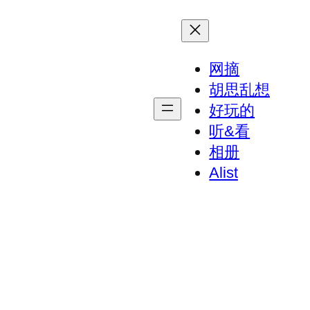
网摘
胡思乱想
好玩的
听&看
相册
Alist