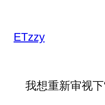
跳
至
内
容
ETzzy
我想重新审视下“