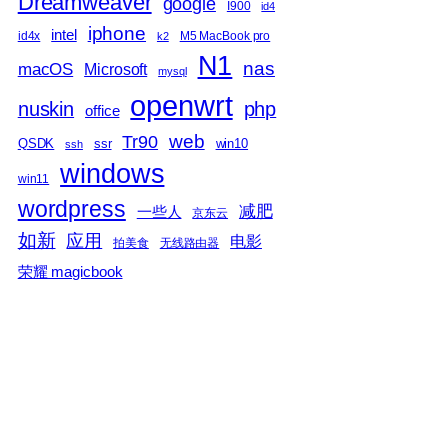
Dreamweaver
google
I900
id4
iphone
intel
id4x
M5 MacBook pro
k2
N1
nas
macOS
Microsoft
mysql
openwrt
nuskin
php
office
web
Tr90
QSDK
ssr
win10
ssh
windows
win11
wordpress
减肥
一些人
京东云
如新
应用
电影
拍美食
无线路由器
荣耀 magicbook