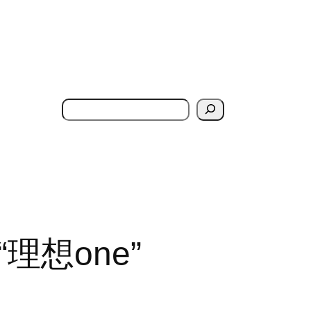
搜
索
理想one”