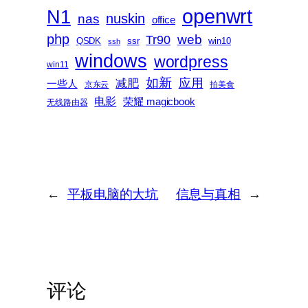
openwrt
N1
nas
nuskin
office
php
web
Tr90
QSDK
ssr
win10
ssh
windows
wordpress
win11
如新
减肥
应用
一些人
京东云
拍美食
电影
荣耀 magicbook
无线路由器
←
平板电脑的大坑
信息与真相
→
评论