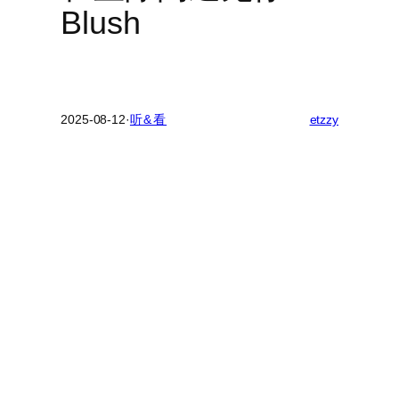
Blush
2025-08-12
·
听&看
etzzy