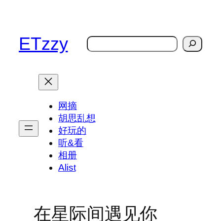
跳
至
内
ETzzy
搜
容
索
网摘
胡思乱想
好玩的
听&看
相册
Alist
在星际间遇见你