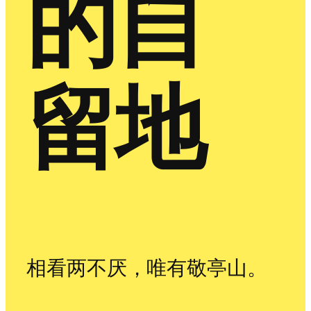
的自
留地
相看两不厌，唯有敬亭山。