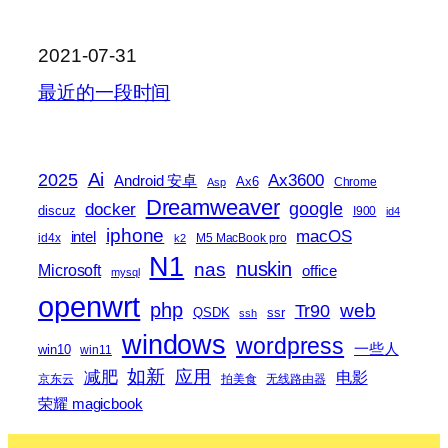
2021-07-31
最近的一段时间
2025
Ai
Ax3600
Android 安卓
Ax6
Chrome
Asp
Dreamweaver
docker
google
discuz
I900
id4
iphone
macOS
intel
id4x
M5 MacBook pro
k2
N1
nas
nuskin
Microsoft
office
mysql
openwrt
php
web
Tr90
QSDK
ssr
ssh
windows
wordpress
一些人
win10
win11
如新
减肥
应用
电影
京东云
拍美食
无线路由器
荣耀 magicbook