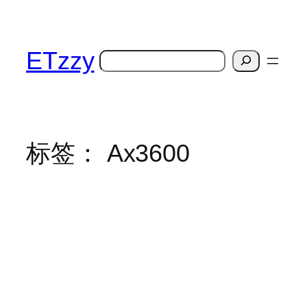
跳
至
内
ETzzy
搜
容
索
标签：
Ax3600