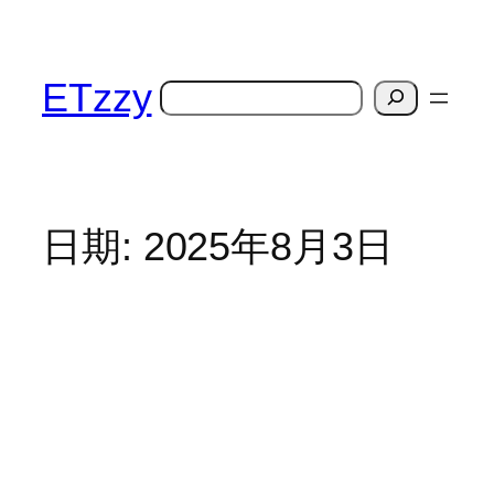
跳
至
内
ETzzy
搜
容
索
日期:
2025年8月3日