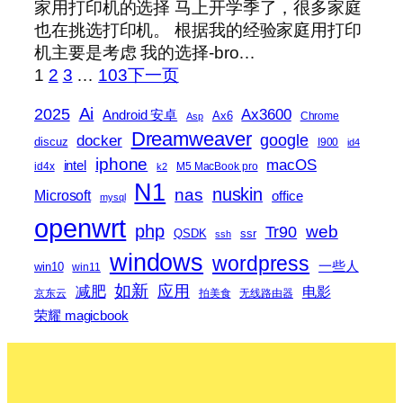
家用打印机的选择 马上开学季了，很多家庭
也在挑选打印机。 根据我的经验家庭用打印
机主要是考虑 我的选择-bro…
1
2
3
…
103
下一页
2025
Ai
Ax3600
Android 安卓
Ax6
Chrome
Asp
Dreamweaver
docker
google
discuz
I900
id4
iphone
macOS
intel
id4x
M5 MacBook pro
k2
N1
nas
nuskin
Microsoft
office
mysql
openwrt
php
web
Tr90
QSDK
ssr
ssh
windows
wordpress
一些人
win10
win11
如新
减肥
应用
电影
京东云
拍美食
无线路由器
荣耀 magicbook