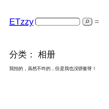
跳
至
内
ETzzy
搜
容
索
分类：
相册
我拍的，虽然不咋的，但是我也没骄傲呀！