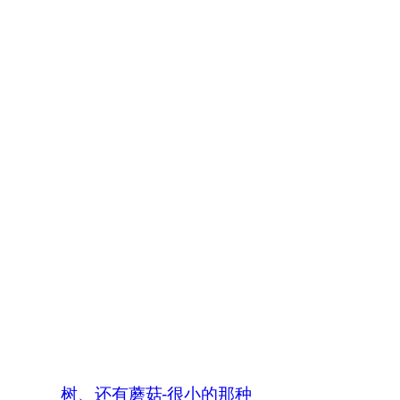
树、还有蘑菇-很小的那种