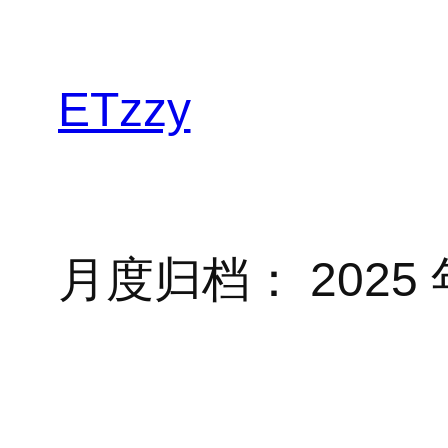
跳
至
内
ETzzy
容
月度归档：
2025 