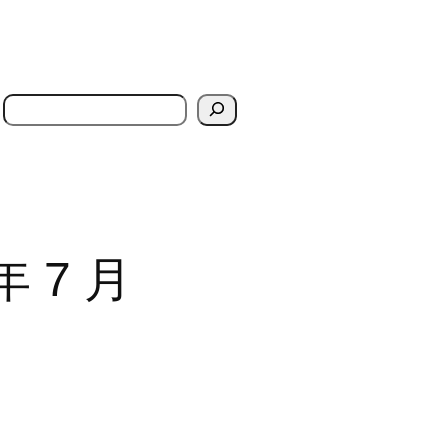
搜
索
年 7 月