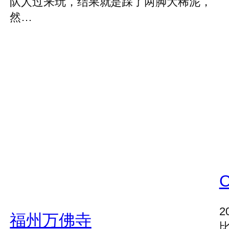
队人过来玩，结果就是踩了两脚大稀泥，
然…
2
福州万佛寺