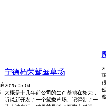
2
宁德柘荣鸳鸯草场
镜
2025-05-04
比
大概是十几年前公司的生产基地在柘荣，
听说新开发了一个鸳鸯草场。记得带了一