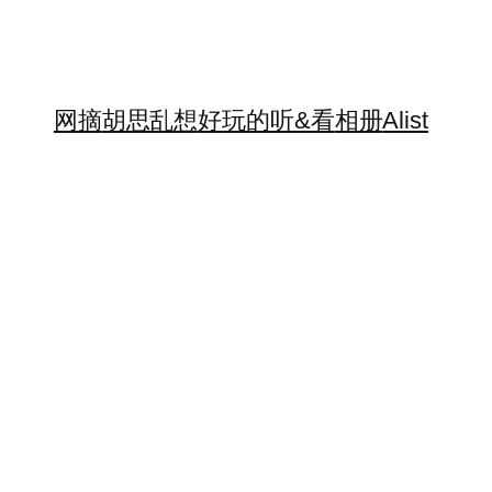
网摘
胡思乱想
好玩的
听&看
相册
Alist