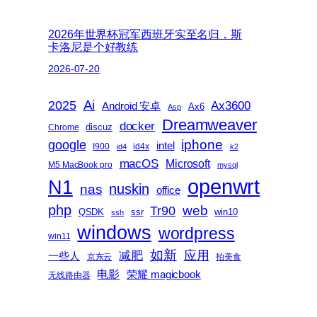
2026年世界杯冠军西班牙实至名归，斯
卡洛尼是个好教练
2026-07-20
2025
Ai
Ax3600
Android 安卓
Ax6
Asp
Dreamweaver
docker
discuz
Chrome
iphone
google
intel
I900
id4x
id4
k2
macOS
Microsoft
M5 MacBook pro
mysql
openwrt
N1
nas
nuskin
office
php
web
Tr90
QSDK
ssr
win10
ssh
windows
wordpress
win11
如新
减肥
应用
一些人
京东云
拍美食
电影
荣耀 magicbook
无线路由器