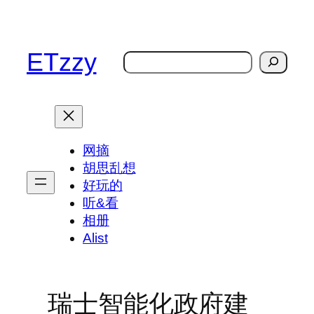
跳
至
内
ETzzy
搜
容
索
网摘
胡思乱想
好玩的
听&看
相册
Alist
瑞士智能化政府建