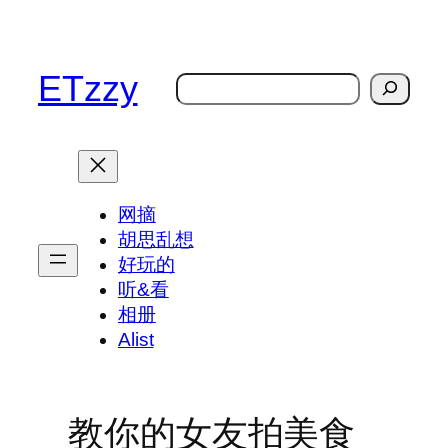
跳
至
内
ETzzy
搜
容
索
网摘
胡思乱想
好玩的
听&看
相册
Alist
教你的女友拍美食