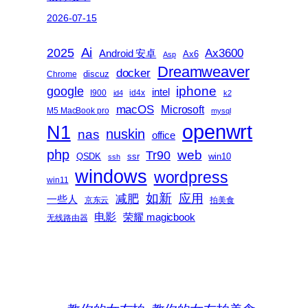
2026-07-15
2025
Ai
Ax3600
Android 安卓
Ax6
Asp
Dreamweaver
docker
discuz
Chrome
iphone
google
intel
I900
id4x
id4
k2
macOS
Microsoft
M5 MacBook pro
mysql
openwrt
N1
nas
nuskin
office
php
web
Tr90
QSDK
ssr
win10
ssh
windows
wordpress
win11
如新
减肥
应用
一些人
京东云
拍美食
电影
荣耀 magicbook
无线路由器