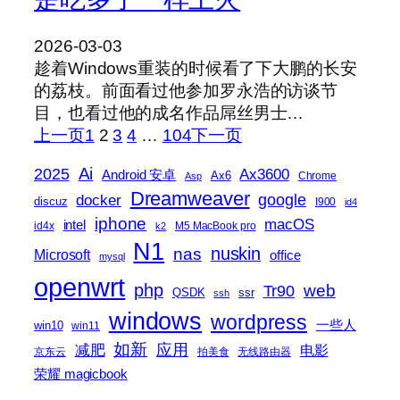
2026-03-03
趁着Windows重装的时候看了下大鹏的长安
的荔枝。前面看过他参加罗永浩的访谈节
目，也看过他的成名作品屌丝男士…
上一页
1
2
3
4
…
104
下一页
2025
Ai
Ax3600
Android 安卓
Ax6
Chrome
Asp
Dreamweaver
docker
google
discuz
I900
id4
iphone
macOS
intel
id4x
M5 MacBook pro
k2
N1
nas
nuskin
Microsoft
office
mysql
openwrt
php
web
Tr90
QSDK
ssr
ssh
windows
wordpress
一些人
win10
win11
如新
减肥
应用
电影
京东云
拍美食
无线路由器
荣耀 magicbook