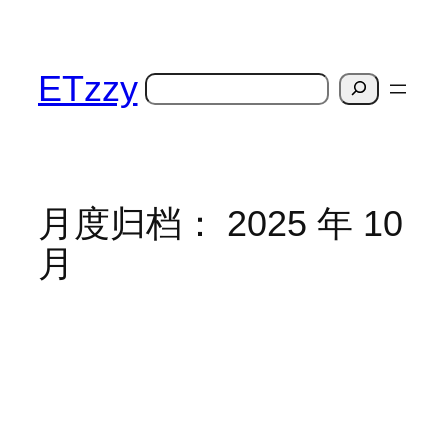
跳
至
内
ETzzy
搜
容
索
月度归档：
2025 年 10
月