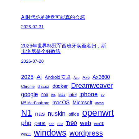
Ai时代你的硬盘可能真的会坏
2026-07-31
2026年世界杯冠军西班牙实至名归，斯
卡洛尼是个好教练
2026-07-20
2025
Ai
Ax3600
Android 安卓
Ax6
Asp
Dreamweaver
docker
discuz
Chrome
iphone
google
intel
I900
id4x
id4
k2
macOS
Microsoft
M5 MacBook pro
mysql
openwrt
N1
nas
nuskin
office
php
web
Tr90
QSDK
ssr
win10
ssh
windows
wordpress
win11