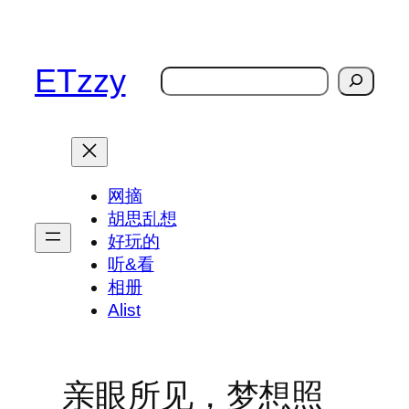
跳
至
内
ETzzy
搜
容
索
网摘
胡思乱想
好玩的
听&看
相册
Alist
亲眼所见，梦想照