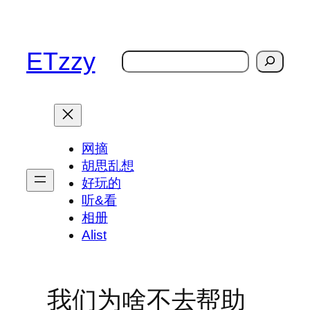
跳
至
内
ETzzy
搜
容
索
网摘
胡思乱想
好玩的
听&看
相册
Alist
我们为啥不去帮助