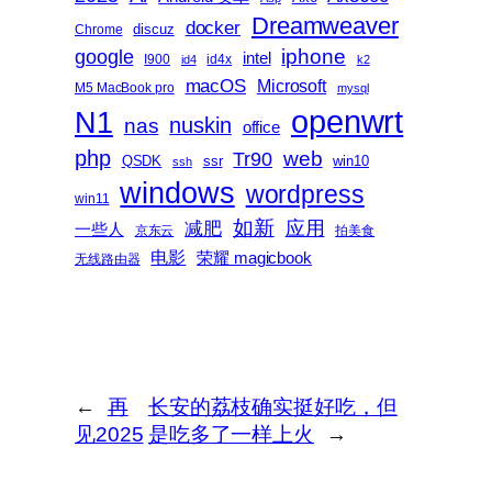
Dreamweaver
docker
discuz
Chrome
iphone
google
intel
I900
id4x
id4
k2
macOS
Microsoft
M5 MacBook pro
mysql
openwrt
N1
nas
nuskin
office
php
web
Tr90
QSDK
ssr
win10
ssh
windows
wordpress
win11
如新
减肥
应用
一些人
京东云
拍美食
电影
荣耀 magicbook
无线路由器
←
再
长安的荔枝确实挺好吃，但
见2025
是吃多了一样上火
→