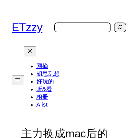
跳
至
内
ETzzy
搜
容
索
网摘
胡思乱想
好玩的
听&看
相册
Alist
主力换成mac后的