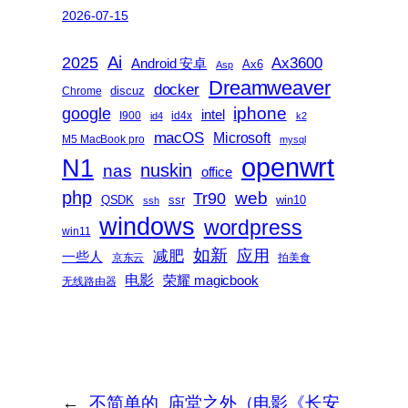
2026-07-15
2025
Ai
Ax3600
Android 安卓
Ax6
Asp
Dreamweaver
docker
discuz
Chrome
iphone
google
intel
I900
id4x
id4
k2
macOS
Microsoft
M5 MacBook pro
mysql
openwrt
N1
nas
nuskin
office
php
web
Tr90
QSDK
ssr
win10
ssh
windows
wordpress
win11
如新
减肥
应用
一些人
京东云
拍美食
电影
荣耀 magicbook
无线路由器
←
不简单的
庙堂之外（电影《长安