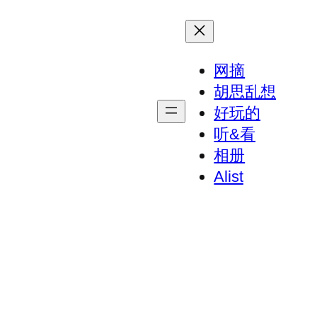
网摘
胡思乱想
好玩的
听&看
相册
Alist