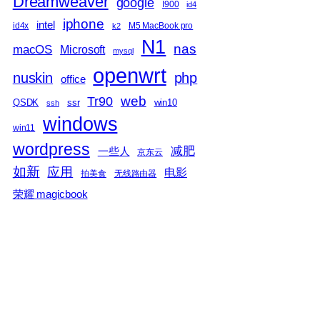
Dreamweaver
google
I900
id4
iphone
intel
id4x
M5 MacBook pro
k2
N1
nas
macOS
Microsoft
mysql
openwrt
nuskin
php
office
web
Tr90
QSDK
ssr
win10
ssh
windows
win11
wordpress
减肥
一些人
京东云
如新
应用
电影
拍美食
无线路由器
荣耀 magicbook