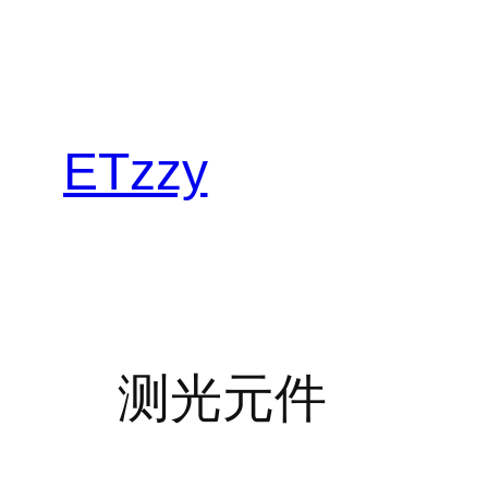
跳
至
内
容
ETzzy
测光元件