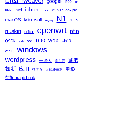
Dreamweaver
google
I900
id4
iphone
intel
id4x
M5 MacBook pro
k2
N1
nas
macOS
Microsoft
mysql
openwrt
nuskin
php
office
web
Tr90
QSDK
ssr
win10
ssh
windows
win11
wordpress
减肥
一些人
京东云
如新
应用
电影
拍美食
无线路由器
荣耀 magicbook