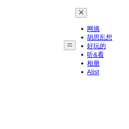
网摘
胡思乱想
好玩的
听&看
相册
Alist