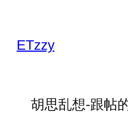
跳
至
内
容
ETzzy
胡思乱想-跟帖