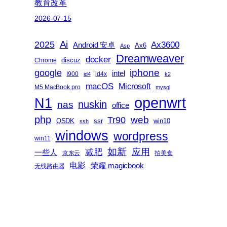
教育改革
2026-07-15
2025
Ai
Ax3600
Android 安卓
Ax6
Asp
Dreamweaver
docker
discuz
Chrome
iphone
google
intel
I900
id4x
id4
k2
macOS
Microsoft
M5 MacBook pro
mysql
openwrt
N1
nas
nuskin
office
php
web
Tr90
QSDK
ssr
win10
ssh
windows
wordpress
win11
如新
减肥
应用
一些人
京东云
拍美食
电影
荣耀 magicbook
无线路由器