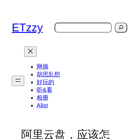
跳
至
内
ETzzy
搜
容
索
网摘
胡思乱想
好玩的
听&看
相册
Alist
阿里云盘，应该怎