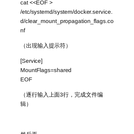
cat <<EOF >
/etc/systemd/system/docker.service.
d/clear_mount_propagation_flags.co
nf
（出现输入提示符）
[Service]
MountFlags=shared
EOF
（逐行输入上面3行，完成文件编
辑）