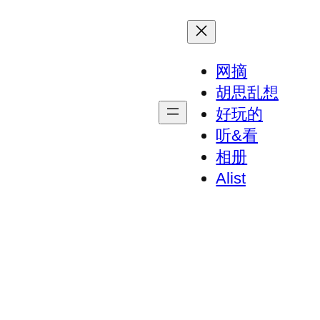
网摘
胡思乱想
好玩的
听&看
相册
Alist