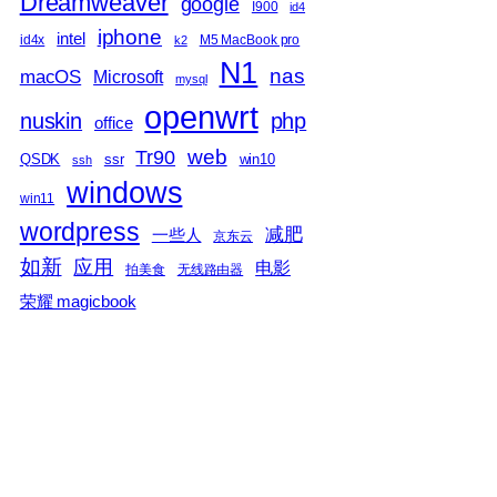
Dreamweaver
google
I900
id4
iphone
intel
id4x
M5 MacBook pro
k2
N1
nas
macOS
Microsoft
mysql
openwrt
nuskin
php
office
web
Tr90
QSDK
ssr
win10
ssh
windows
win11
wordpress
减肥
一些人
京东云
如新
应用
电影
拍美食
无线路由器
荣耀 magicbook