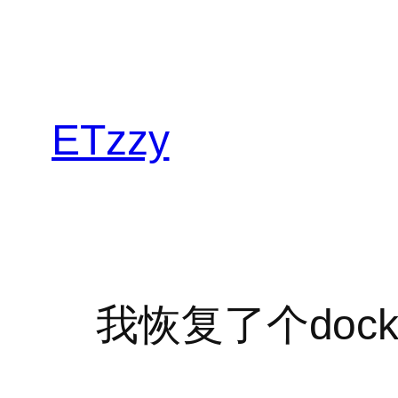
跳
至
内
容
ETzzy
我恢复了个dock