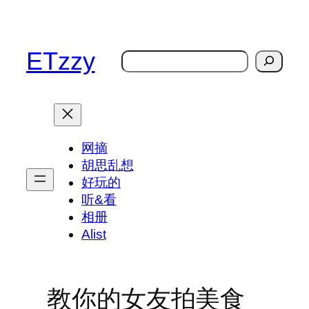
跳
至
内
ETzzy
搜
容
索
网摘
胡思乱想
好玩的
听&看
相册
Alist
教你的女友拍美食