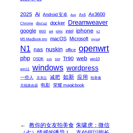
2025
Ai
Ax3600
Android 安卓
Ax6
Asp
Dreamweaver
docker
discuz
Chrome
iphone
google
intel
I900
id4x
id4
k2
macOS
Microsoft
M5 MacBook pro
mysql
openwrt
N1
nas
nuskin
office
php
web
Tr90
QSDK
ssr
win10
ssh
windows
wordpress
win11
如新
减肥
应用
一些人
京东云
拍美食
电影
荣耀 magicbook
无线路由器
←
教你的女友拍美食
朱啸虎：微信
（七）情感的诱导 I
支付何以能长