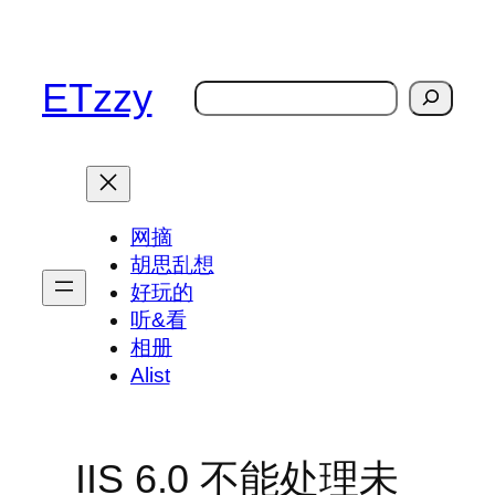
跳
至
内
ETzzy
搜
容
索
网摘
胡思乱想
好玩的
听&看
相册
Alist
IIS 6.0 不能处理未