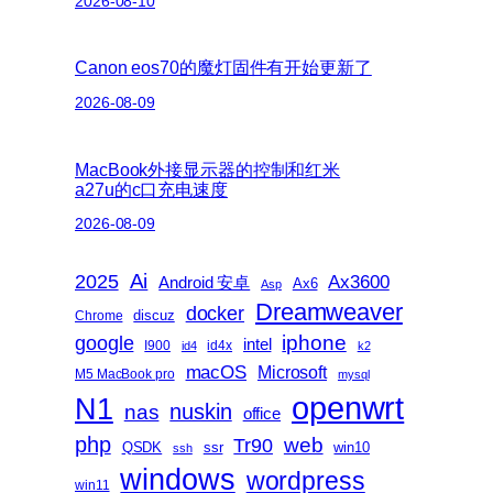
2026-08-10
Canon eos70的魔灯固件有开始更新了
2026-08-09
MacBook外接显示器的控制和红米
a27u的c口充电速度
2026-08-09
Ai
2025
Ax3600
Android 安卓
Ax6
Asp
Dreamweaver
docker
discuz
Chrome
iphone
google
intel
I900
id4x
id4
k2
macOS
Microsoft
M5 MacBook pro
mysql
openwrt
N1
nas
nuskin
office
php
web
Tr90
QSDK
ssr
win10
ssh
windows
wordpress
win11