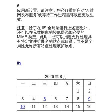
6.
应用新设置。请注意，您必须重新启动“万维
网发布服务”或等待工作进程循环以使更改生
效。
注意
：除了在 IIS 全局层进行上述更改外，
还可以在元数据库的较低层添加必要的
MIME 类型。此时，您可以指定允许处理具
有特定文件扩展名的站点或目录，而不是全
局性允许所有站点处理该扩展名。
iis
2026 年 8 月
一
二
三
四
五
六
日
1
2
3
4
5
6
7
8
9
10
11
12
13
14
15
16