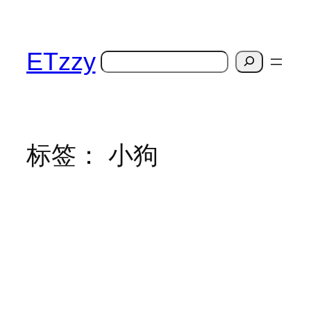
跳
至
内
ETzzy
搜
容
索
标签：
小狗