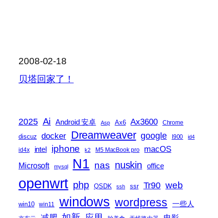
2008-02-18
贝塔回家了！
2025
Ai
Ax3600
Android 安卓
Ax6
Chrome
Asp
Dreamweaver
docker
google
discuz
I900
id4
iphone
macOS
intel
id4x
M5 MacBook pro
k2
N1
nas
nuskin
Microsoft
office
mysql
openwrt
php
web
Tr90
QSDK
ssr
ssh
windows
wordpress
一些人
win10
win11
如新
减肥
应用
电影