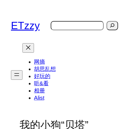
跳
至
内
ETzzy
搜
容
索
网摘
胡思乱想
好玩的
听&看
相册
Alist
我的小狗“贝塔”