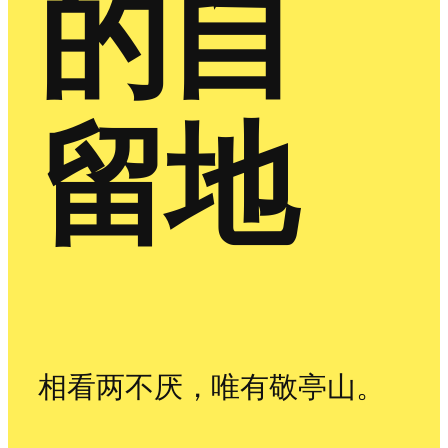
的自
留地
相看两不厌，唯有敬亭山。