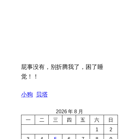
屁事没有，别折腾我了，困了睡
觉！！
小狗
贝塔
2026 年 8 月
一
二
三
四
五
六
日
1
2