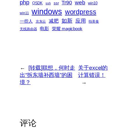
php
web
Tr90
QSDK
ssr
win10
ssh
windows
wordpress
win11
如新
减肥
应用
一些人
京东云
拍美食
电影
荣耀 magicbook
无线路由器
←
[转载]联想，何时走
关于excel的
出“拆东墙补西墙”的困
计算错误！
境？
→
评论