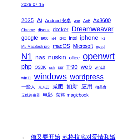
2026-07-15
2025
Ai
Ax3600
Android 安卓
Ax6
Asp
Dreamweaver
docker
discuz
Chrome
iphone
google
intel
I900
id4x
id4
k2
macOS
Microsoft
M5 MacBook pro
mysql
openwrt
N1
nas
nuskin
office
php
web
Tr90
QSDK
ssr
win10
ssh
windows
wordpress
win11
如新
减肥
应用
一些人
京东云
拍美食
电影
荣耀 magicbook
无线路由器
←
俺又要开始
苏格拉底对爱情和婚