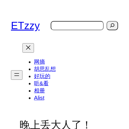
跳
至
内
ETzzy
搜
容
索
网摘
胡思乱想
好玩的
听&看
相册
Alist
晚上丢大人了！