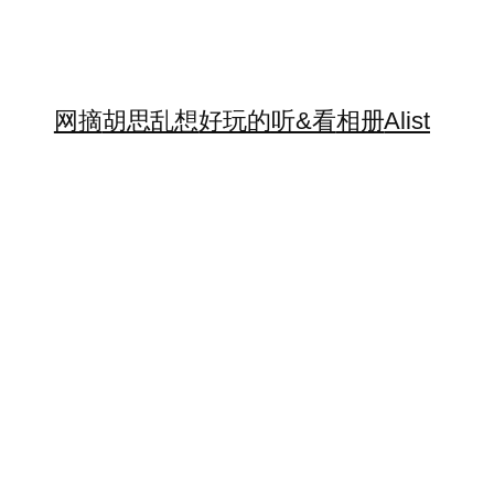
网摘
胡思乱想
好玩的
听&看
相册
Alist