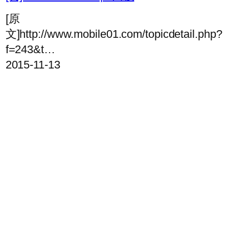
[原
文]http://www.mobile01.com/topicdetail.php?
f=243&t…
2015-11-13