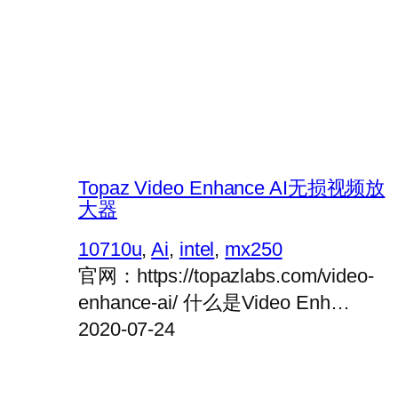
Topaz Video Enhance AI无损视频放
大器
10710u
, 
Ai
, 
intel
, 
mx250
官网：https://topazlabs.com/video-
enhance-ai/ 什么是Video Enh…
2020-07-24