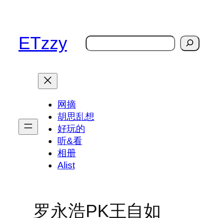
跳
至
内
ETzzy
搜
容
索
网摘
胡思乱想
好玩的
听&看
相册
Alist
罗永浩PK王自如