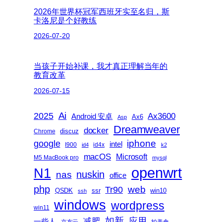
2026年世界杯冠军西班牙实至名归，斯
卡洛尼是个好教练
2026-07-20
当孩子开始补课，我才真正理解当年的
教育改革
2026-07-15
2025
Ai
Ax3600
Android 安卓
Ax6
Asp
Dreamweaver
docker
discuz
Chrome
iphone
google
intel
I900
id4x
id4
k2
macOS
Microsoft
M5 MacBook pro
mysql
openwrt
N1
nas
nuskin
office
php
web
Tr90
QSDK
ssr
win10
ssh
windows
wordpress
win11
如新
减肥
应用
一些人
京东云
拍美食