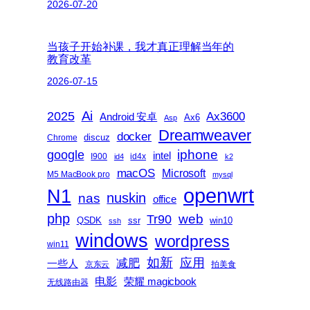
2026-07-20
当孩子开始补课，我才真正理解当年的
教育改革
2026-07-15
2025
Ai
Ax3600
Android 安卓
Ax6
Asp
Dreamweaver
docker
discuz
Chrome
iphone
google
intel
I900
id4x
id4
k2
macOS
Microsoft
M5 MacBook pro
mysql
openwrt
N1
nas
nuskin
office
php
web
Tr90
QSDK
ssr
win10
ssh
windows
wordpress
win11
如新
减肥
应用
一些人
京东云
拍美食
电影
荣耀 magicbook
无线路由器