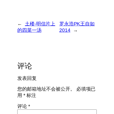
←
土楼-明信片上
罗永浩PK王自如
的四菜一汤
2014
→
评论
发表回复
您的邮箱地址不会被公开。
必填项已
用
*
标注
评论
*