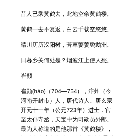
昔人已乘黄鹤去，此地空余黄鹤楼。
黄鹤一去不复返，白云千载空悠悠。
晴川历历汉阳树，芳草萋萋鹦鹉洲。
日暮乡关何处是？烟波江上使人愁。
崔颢
崔颢(hào)（704—754），汴州（今
河南开封市）人，唐代诗人。唐玄宗
开元十一年（公元723年）进士，官
至太仆寺丞，天宝中为司勋员外郎。
最为人称道的是他那首《黄鹤楼》，