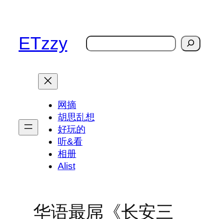
跳
至
内
ETzzy
搜
容
索
网摘
胡思乱想
好玩的
听&看
相册
Alist
华语最屌《长安三