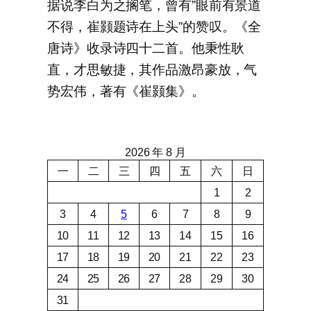
据说李白为之搁笔，曾有”眼前有景道
不得，崔颢题诗在上头”的赞叹。《全
唐诗》收录诗四十二首。他秉性耿
直，才思敏捷，其作品激昂豪放，气
势宏伟，著有《崔颢集》。
2026 年 8 月
一
二
三
四
五
六
日
1
2
3
4
5
6
7
8
9
10
11
12
13
14
15
16
17
18
19
20
21
22
23
24
25
26
27
28
29
30
31