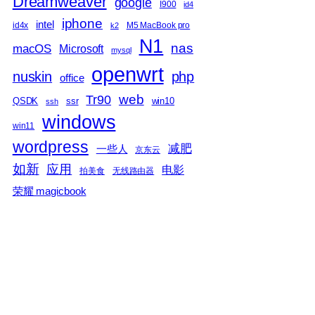
Dreamweaver
google
I900
id4
iphone
intel
id4x
M5 MacBook pro
k2
N1
nas
macOS
Microsoft
mysql
openwrt
nuskin
php
office
web
Tr90
QSDK
ssr
win10
ssh
windows
win11
wordpress
减肥
一些人
京东云
如新
应用
电影
拍美食
无线路由器
荣耀 magicbook