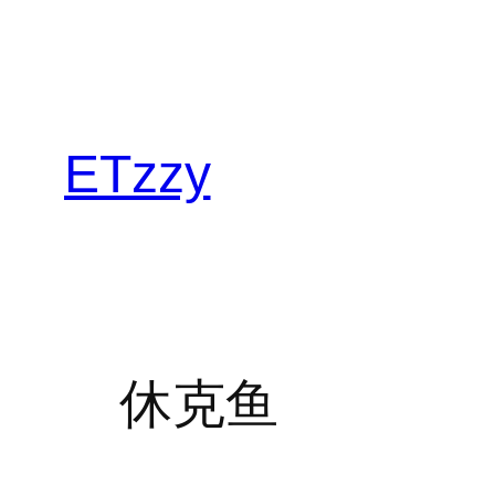
跳
至
内
容
ETzzy
休克鱼