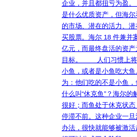
企业，并且都扭亏为盈
是什么优质资产，但海尔
的市场、潜在的活力、潜
买股票。海尔 18 件兼并
亿元，而最终盘活的资产为
目标。 人们习惯上将企
小鱼，或者是小鱼吃大
为：他们吃的不是小鱼，
什么叫“休克鱼”？海尔
很好；而鱼处于休克状态
停滞不前。这种企业一旦
办法，很快就能够被激