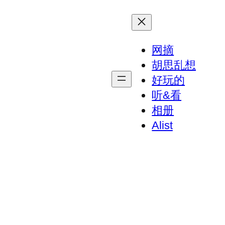
网摘
胡思乱想
好玩的
听&看
相册
Alist