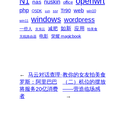
openwrt
N1
nas
nuskin
office
php
web
Tr90
QSDK
ssr
win10
ssh
windows
wordpress
win11
如新
减肥
应用
一些人
京东云
拍美食
电影
荣耀 magicbook
无线路由器
←
马云对话查理·
教你的女友拍美食
罗斯：阿里巴巴
（二）机位的摆放
将服务20亿消费
——营造临场感
者
→