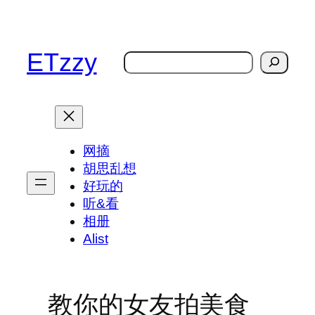
跳
至
内
ETzzy
搜
容
索
网摘
胡思乱想
好玩的
听&看
相册
Alist
教你的女友拍美食