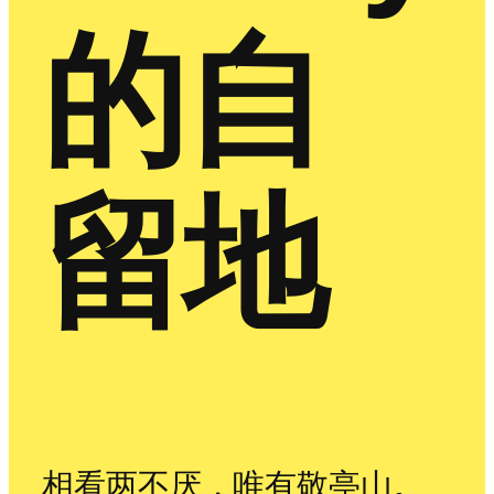
的自
留地
相看两不厌，唯有敬亭山。