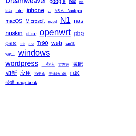
Dreamweaver
google
I900
id4
iphone
intel
id4x
M5 MacBook pro
k2
N1
nas
macOS
Microsoft
mysql
openwrt
nuskin
php
office
web
Tr90
QSDK
ssr
win10
ssh
windows
win11
wordpress
减肥
一些人
京东云
如新
应用
电影
拍美食
无线路由器
荣耀 magicbook