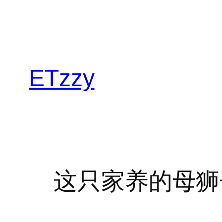
跳
至
内
容
ETzzy
这只家养的母狮