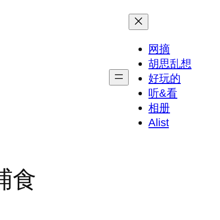
网摘
胡思乱想
好玩的
听&看
相册
Alist
捕食