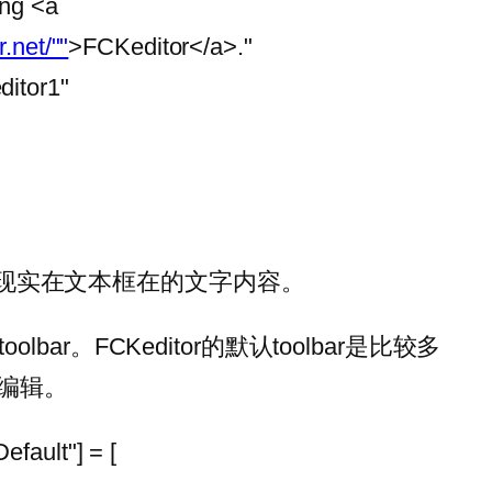
ing <a
.net/""
>FCKeditor</a>."
ditor1"
e 这里是现实在文本框在的文字内容。
ar。FCKeditor的默认toolbar是比较多
进行编辑。
fault"] = [