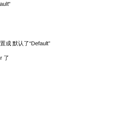
ult"
置成 默认了“Default”
r 了