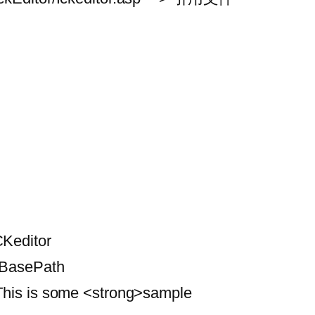
Keditor
sBasePath
This is some <strong>sample