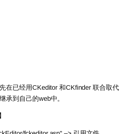
用CKeditor 和CKfinder 联合取代
继承到自己的web中。
】
FckEditor/fckeditor.asp" –> 引用文件