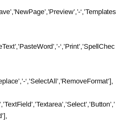
Save’,’NewPage’,’Preview’,’-‘,’Templates
eText’,’PasteWord’,’-‘,’Print’,’SpellChec
Replace’,’-‘,’SelectAll’,’RemoveFormat’],
’TextField’,’Textarea’,’Select’,’Button’,’
’],