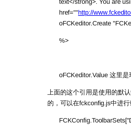
text</strong>. You are us
href=""
http://www.fckeditor
oFCKeditor.Create "FCKe
%>
oFCKeditor.Valu
上面的这个引用是使用的默认toolb
的，可以在fckconfig.js中
FCKConfig.ToolbarSets["De