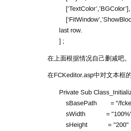
[‘TextColor’,’BGColor’],
[‘FitWindow’,’ShowBlock
last row.
] ;
在上面根据情况自己删减吧。
在FCKeditor.asp中对文
Private Sub Class_Initiali
sBasePath = "/fckedi
sWidth = "100%
sHeight = "200"