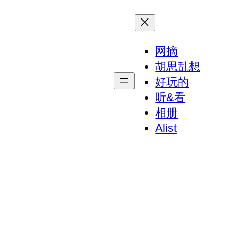
网摘
胡思乱想
好玩的
听&看
相册
Alist