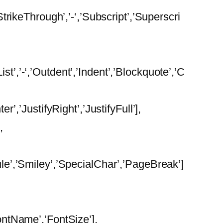
,’StrikeThrough’,’-‘,’Subscript’,’Superscri
st’,’-‘,’Outdent’,’Indent’,’Blockquote’,’C
r’,’JustifyRight’,’JustifyFull’],
,
Rule’,’Smiley’,’SpecialChar’,’PageBreak’]
ntName’,’FontSize’],