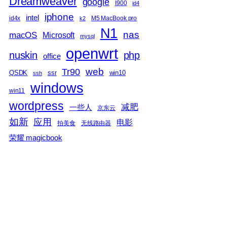
Dreamweaver
google
I900
id4
iphone
intel
id4x
M5 MacBook pro
k2
N1
nas
macOS
Microsoft
mysql
openwrt
nuskin
php
office
web
Tr90
QSDK
ssr
win10
ssh
windows
win11
wordpress
减肥
一些人
京东云
如新
应用
电影
拍美食
无线路由器
荣耀 magicbook