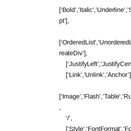
[‘Bold’,’Italic’,’Underline’
pt’],
[‘OrderedList’,’UnorderedLi
reateDiv’],
[‘JustifyLeft’,’JustifyCente
[‘Link’,’Unlink’,’Anchor’]
[‘Image’,’Flash’,’Table’,’
,
‘/’,
[‘Style’,’FontFormat’,’Fo