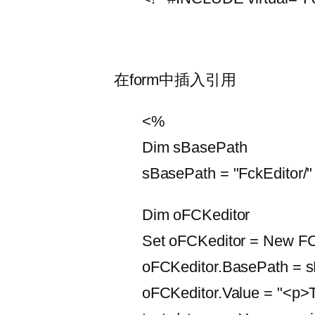
在form中插入引用
<%
Dim sBasePath
sBasePath = "FckEditor/"
Dim oFCKeditor
Set oFCKeditor = New FC
oFCKeditor.BasePath = 
oFCKeditor.Value = "<p>