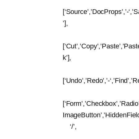
[‘Source’,’DocProps’,’-‘,’
’],
[‘Cut’,’Copy’,’Paste’,’Past
k’],
[‘Undo’,’Redo’,’-‘,’Find’,’
[‘Form’,’Checkbox’,’Radio’,
ImageButton’,’HiddenField
‘/’,