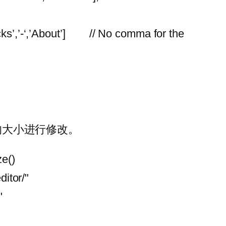
s’,’-‘,’About’] // No comma for the
本框的大小进行修改。
ze()
tor/"
"