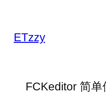
跳
至
内
容
ETzzy
FCKeditor 