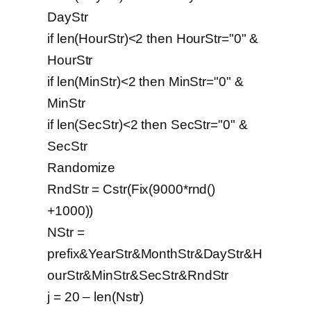
DayStr
if len(HourStr)<2 then HourStr="0" &
HourStr
if len(MinStr)<2 then MinStr="0" &
MinStr
if len(SecStr)<2 then SecStr="0" &
SecStr
Randomize
RndStr = Cstr(Fix(9000*rnd()
+1000))
NStr =
prefix&YearStr&MonthStr&DayStr&H
ourStr&MinStr&SecStr&RndStr
j = 20 – len(Nstr)