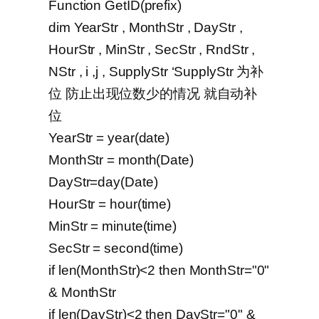
Function GetID(prefix)
dim YearStr , MonthStr , DayStr ,
HourStr , MinStr , SecStr , RndStr ,
NStr , i ,j , SupplyStr ‘SupplyStr 为补
位 防止出现位数少的情况 就自动补
位
YearStr = year(date)
MonthStr = month(Date)
DayStr=day(Date)
HourStr = hour(time)
MinStr = minute(time)
SecStr = second(time)
if len(MonthStr)<2 then MonthStr="0"
& MonthStr
if len(DayStr)<2 then DayStr="0" &