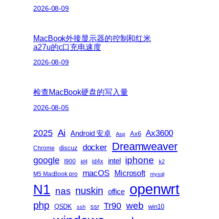
2026-08-09
MacBook外接显示器的控制和红米
a27u的c口充电速度
2026-08-09
检查MacBook硬盘的写入量
2026-08-05
Ai
2025
Ax3600
Android 安卓
Ax6
Asp
Dreamweaver
docker
discuz
Chrome
iphone
google
intel
I900
id4x
id4
k2
macOS
Microsoft
M5 MacBook pro
mysql
openwrt
N1
nas
nuskin
office
php
web
Tr90
QSDK
ssr
win10
ssh