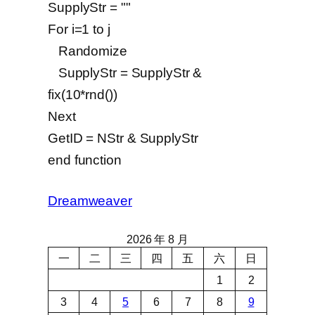
SupplyStr = ""
For i=1 to j
Randomize
SupplyStr = SupplyStr &
fix(10*rnd())
Next
GetID = NStr & SupplyStr
end function
Dreamweaver
2026 年 8 月
一
二
三
四
五
六
日
1
2
3
4
5
6
7
8
9