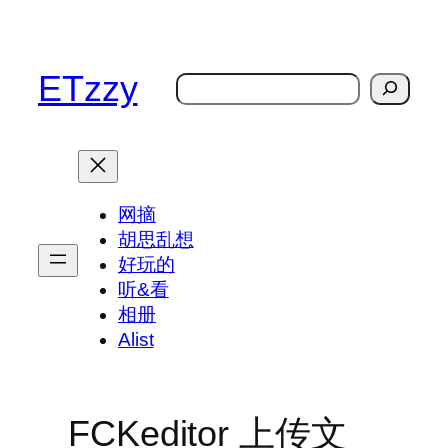
跳
至
内
ETzzy
搜
容
索
网摘
胡思乱想
好玩的
听&看
相册
Alist
FCKeditor 上传文