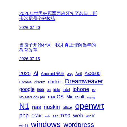
2026年世界杯冠军西班牙实至名归，斯
卡洛尼是个好教练
2026-07-20
当孩子开始补课，我才真正理解当年的
教育改革
2026-07-15
2025
Ai
Ax3600
Android 安卓
Ax6
Asp
Dreamweaver
docker
discuz
Chrome
iphone
google
intel
I900
id4x
id4
k2
macOS
Microsoft
M5 MacBook pro
mysql
openwrt
N1
nas
nuskin
office
php
web
Tr90
QSDK
ssr
win10
ssh
windows
wordpress
win11