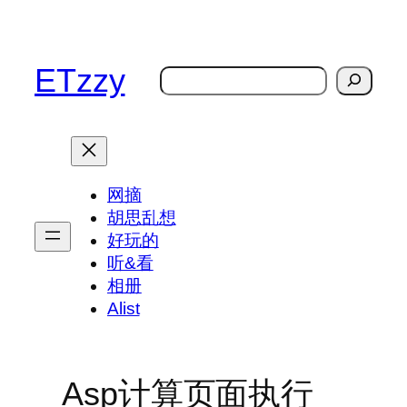
跳
至
内
ETzzy
搜
容
索
网摘
胡思乱想
好玩的
听&看
相册
Alist
Asp计算页面执行