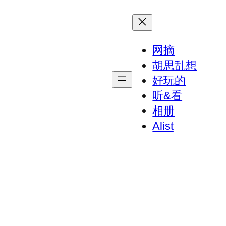
网摘
胡思乱想
好玩的
听&看
相册
Alist