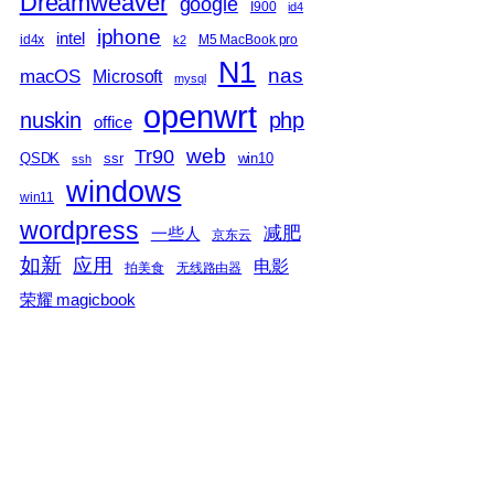
Dreamweaver
google
I900
id4
iphone
intel
id4x
M5 MacBook pro
k2
N1
nas
macOS
Microsoft
mysql
openwrt
nuskin
php
office
web
Tr90
QSDK
ssr
win10
ssh
windows
win11
wordpress
减肥
一些人
京东云
如新
应用
电影
拍美食
无线路由器
荣耀 magicbook