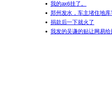
我的ax6挂了。
郑州发水，车主堵住地库
捐款后一下就火了
我发的吴谦的贴让网易给