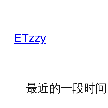
跳
至
内
容
ETzzy
最近的一段时间