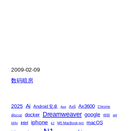
2009-02-09
数码暗房
2025
Ai
Ax3600
Android 安卓
Ax6
Chrome
Asp
Dreamweaver
docker
google
discuz
I900
id4
iphone
macOS
intel
id4x
M5 MacBook pro
k2