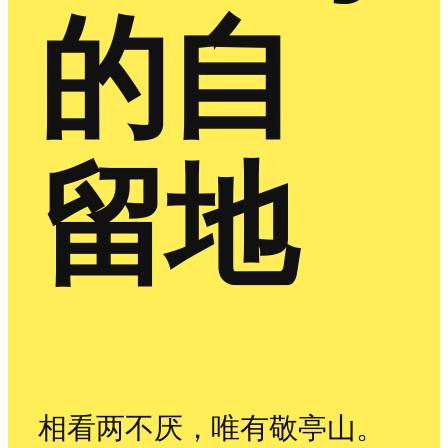
的自
留地
相看两不厌，唯有敬亭山。