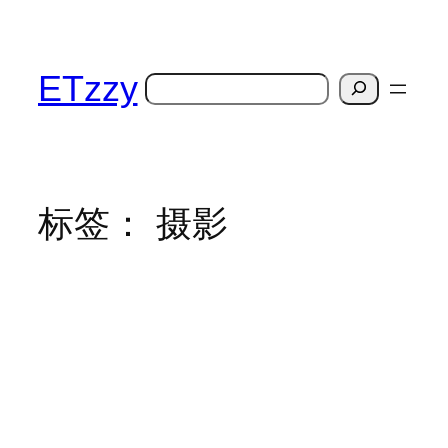
跳
至
内
ETzzy
搜
容
索
标签：
摄影