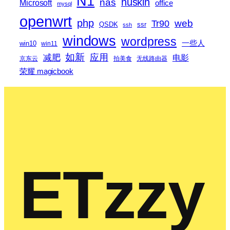
N1
nas
nuskin
Microsoft
office
mysql
openwrt
php
web
Tr90
QSDK
ssr
ssh
windows
wordpress
一些人
win10
win11
如新
减肥
应用
电影
京东云
拍美食
无线路由器
荣耀 magicbook
ETzzy