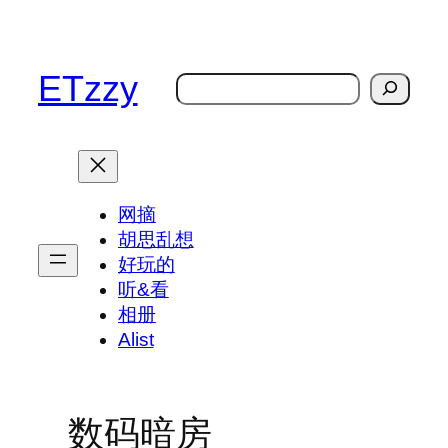
跳
至
内
ETzzy
搜
容
索
网摘
胡思乱想
好玩的
听&看
相册
Alist
数码暗房