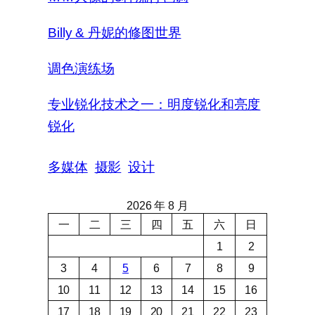
Billy & 丹妮的修图世界
调色演练场
专业锐化技术之一：明度锐化和亮度
锐化
多媒体
摄影
设计
2026 年 8 月
一
二
三
四
五
六
日
1
2
3
4
5
6
7
8
9
10
11
12
13
14
15
16
17
18
19
20
21
22
23