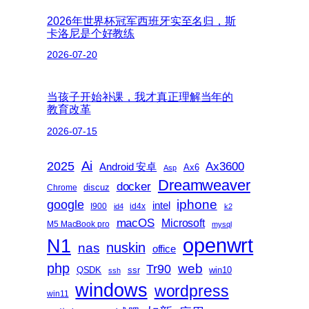
2026年世界杯冠军西班牙实至名归，斯
卡洛尼是个好教练
2026-07-20
当孩子开始补课，我才真正理解当年的
教育改革
2026-07-15
2025
Ai
Ax3600
Android 安卓
Ax6
Asp
Dreamweaver
docker
discuz
Chrome
iphone
google
intel
I900
id4x
id4
k2
macOS
Microsoft
M5 MacBook pro
mysql
openwrt
N1
nas
nuskin
office
php
web
Tr90
QSDK
ssr
win10
ssh
windows
wordpress
win11