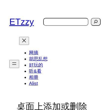
跳
至
内
ETzzy
搜
容
索
网摘
胡思乱想
好玩的
听&看
相册
Alist
桌面上添加或删除