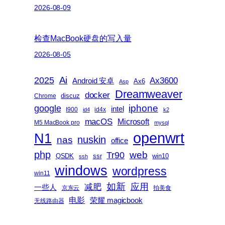
2026-08-09
检查MacBook硬盘的写入量
2026-08-05
Ai
2025
Ax3600
Android 安卓
Ax6
Asp
Dreamweaver
docker
discuz
Chrome
iphone
google
intel
I900
id4x
id4
k2
macOS
Microsoft
M5 MacBook pro
mysql
openwrt
N1
nas
nuskin
office
php
web
Tr90
QSDK
ssr
win10
ssh
windows
wordpress
win11
如新
减肥
应用
一些人
京东云
拍美食
电影
荣耀 magicbook
无线路由器