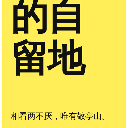
的自
留地
相看两不厌，唯有敬亭山。