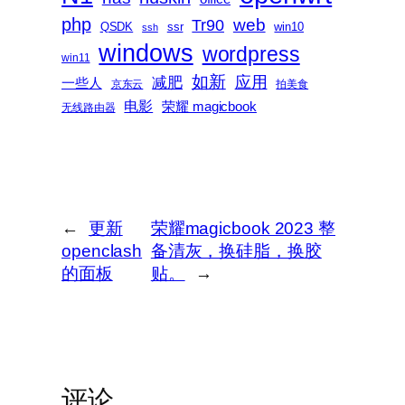
php
web
Tr90
QSDK
ssr
win10
ssh
windows
wordpress
win11
如新
减肥
应用
一些人
京东云
拍美食
电影
荣耀 magicbook
无线路由器
←
更新
荣耀magicbook 2023 整
openclash
备清灰，换硅脂，换胶
的面板
贴。
→
评论