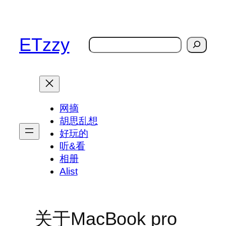
跳
至
内
ETzzy
搜
容
索
网摘
胡思乱想
好玩的
听&看
相册
Alist
关于MacBook pro