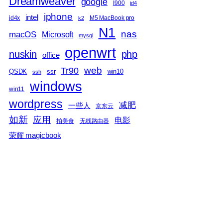
Dreamweaver
google
I900
id4
iphone
intel
id4x
M5 MacBook pro
k2
N1
nas
macOS
Microsoft
mysql
openwrt
nuskin
php
office
web
Tr90
QSDK
ssr
win10
ssh
windows
win11
wordpress
减肥
一些人
京东云
如新
应用
电影
拍美食
无线路由器
荣耀 magicbook