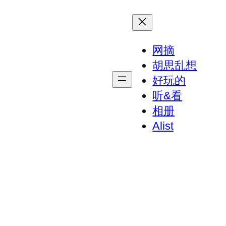
网摘
胡思乱想
好玩的
听&看
相册
Alist