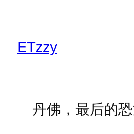
跳
至
内
容
ETzzy
丹佛，最后的恐