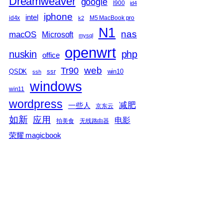
Dreamweaver
google
I900
id4
iphone
intel
id4x
M5 MacBook pro
k2
N1
nas
macOS
Microsoft
mysql
openwrt
nuskin
php
office
web
Tr90
QSDK
ssr
win10
ssh
windows
win11
wordpress
减肥
一些人
京东云
如新
应用
电影
拍美食
无线路由器
荣耀 magicbook