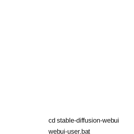
cd stable-diffusion-webui
webui-user.bat