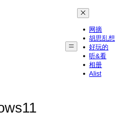
网摘
胡思乱想
好玩的
听&看
相册
Alist
dows11