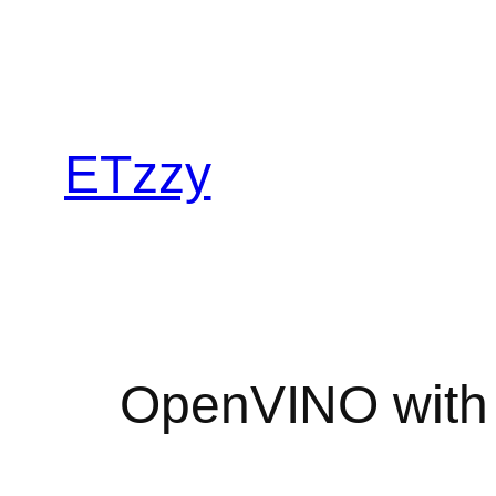
跳
至
内
容
ETzzy
OpenVINO with 