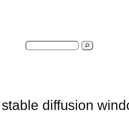
搜
索
stable diffusion win