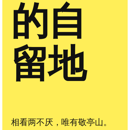
的自
留地
相看两不厌，唯有敬亭山。