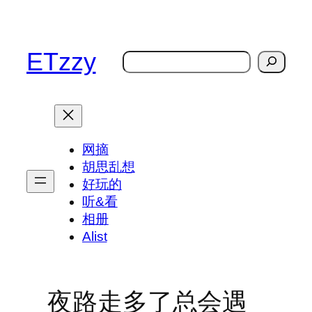
跳
至
内
ETzzy
搜
容
索
网摘
胡思乱想
好玩的
听&看
相册
Alist
夜路走多了总会遇