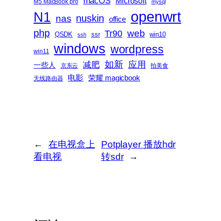
macOS
Microsoft
M5 MacBook pro
mysql
openwrt
N1
nas
nuskin
office
php
web
Tr90
QSDK
ssr
win10
ssh
windows
wordpress
win11
如新
减肥
应用
一些人
京东云
拍美食
电影
荣耀 magicbook
无线路由器
←
在电视盒上
Potplayer 播放hdr
看电视
转sdr
→