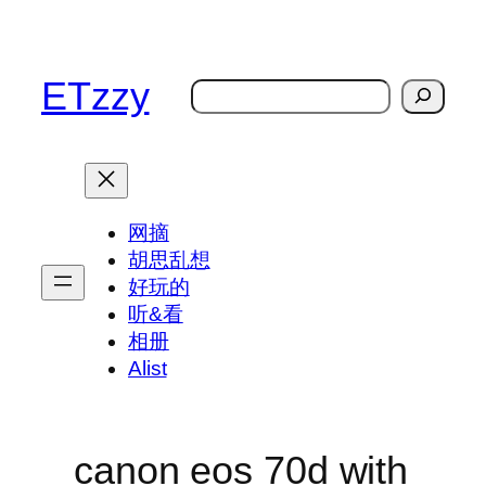
跳
至
内
ETzzy
搜
容
索
网摘
胡思乱想
好玩的
听&看
相册
Alist
canon eos 70d with