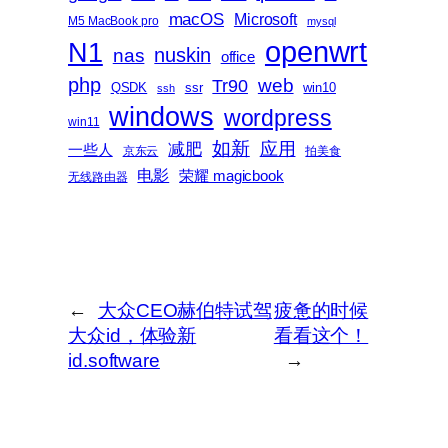
macOS
Microsoft
M5 MacBook pro
mysql
openwrt
N1
nas
nuskin
office
php
web
Tr90
QSDK
ssr
win10
ssh
windows
wordpress
win11
如新
减肥
应用
一些人
京东云
拍美食
电影
荣耀 magicbook
无线路由器
←
大众CEO赫伯特试驾
疲惫的时候
大众id，体验新
看看这个！
id.software
→