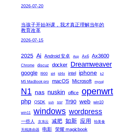
2026-07-20
当孩子开始补课，我才真正理解当年的
教育改革
2026-07-15
2025
Ai
Ax3600
Android 安卓
Ax6
Asp
Dreamweaver
docker
discuz
Chrome
iphone
google
intel
I900
id4x
id4
k2
macOS
Microsoft
M5 MacBook pro
mysql
openwrt
N1
nas
nuskin
office
php
web
Tr90
QSDK
ssr
win10
ssh
windows
wordpress
win11
如新
减肥
应用
一些人
京东云
拍美食
电影
荣耀 magicbook
无线路由器