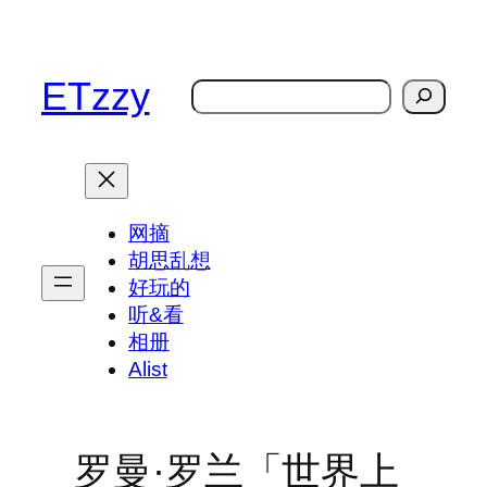
跳
至
内
ETzzy
搜
容
索
网摘
胡思乱想
好玩的
听&看
相册
Alist
罗曼·罗兰「世界上