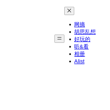
网摘
胡思乱想
好玩的
听&看
相册
Alist