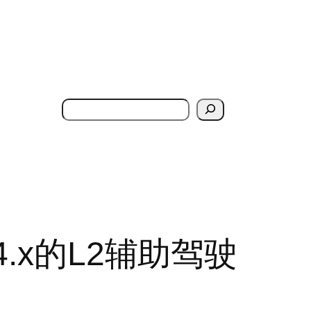
搜
索
4.x的L2辅助驾驶