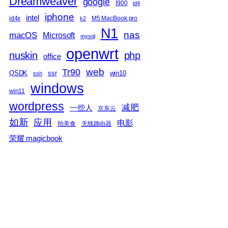
Dreamweaver
google
I900
id4
iphone
intel
id4x
M5 MacBook pro
k2
N1
nas
macOS
Microsoft
mysql
openwrt
nuskin
php
office
web
Tr90
QSDK
ssr
win10
ssh
windows
win11
wordpress
减肥
一些人
京东云
如新
应用
电影
拍美食
无线路由器
荣耀 magicbook