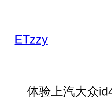
跳
至
内
容
ETzzy
体验上汽大众id