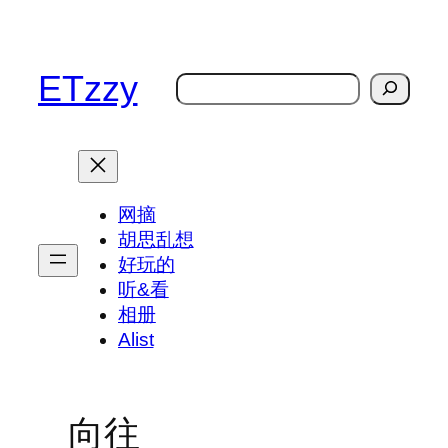
跳
至
内
ETzzy
搜
容
索
网摘
胡思乱想
好玩的
听&看
相册
Alist
向往