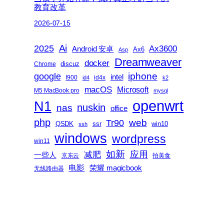
教育改革
2026-07-15
2025
Ai
Ax3600
Android 安卓
Ax6
Asp
Dreamweaver
docker
discuz
Chrome
iphone
google
intel
I900
id4x
id4
k2
macOS
Microsoft
M5 MacBook pro
mysql
openwrt
N1
nas
nuskin
office
php
web
Tr90
QSDK
ssr
win10
ssh
windows
wordpress
win11
如新
减肥
应用
一些人
京东云
拍美食
电影
荣耀 magicbook
无线路由器