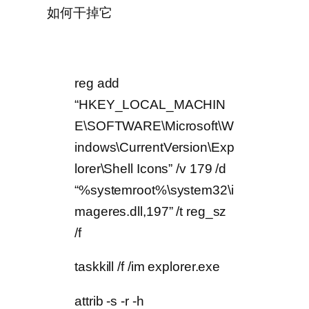
如何干掉它
reg add
“HKEY_LOCAL_MACHIN
E\SOFTWARE\Microsoft\W
indows\CurrentVersion\Exp
lorer\Shell Icons” /v 179 /d
“%systemroot%\system32\i
mageres.dll,197” /t reg_sz
/f
taskkill /f /im explorer.exe
attrib -s -r -h