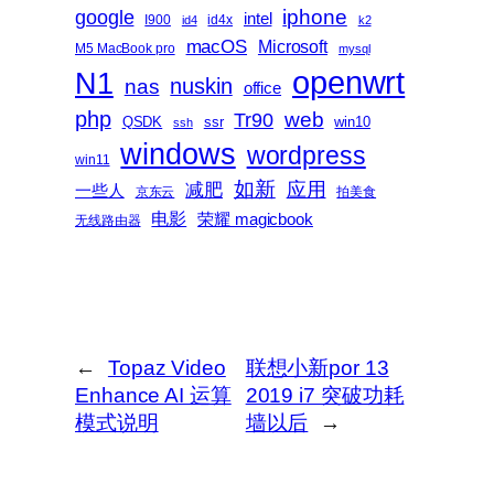
iphone
google
intel
I900
id4x
id4
k2
macOS
Microsoft
M5 MacBook pro
mysql
openwrt
N1
nas
nuskin
office
php
web
Tr90
QSDK
ssr
win10
ssh
windows
wordpress
win11
如新
减肥
应用
一些人
京东云
拍美食
电影
荣耀 magicbook
无线路由器
←
Topaz Video
联想小新por 13
Enhance AI 运算
2019 i7 突破功耗
模式说明
墙以后
→