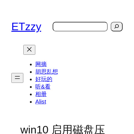
跳
至
内
ETzzy
搜
容
索
网摘
胡思乱想
好玩的
听&看
相册
Alist
win10 启用磁盘压