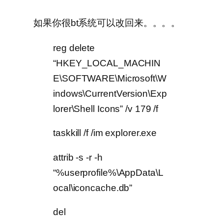
如果你很bt系统可以改回来。。。。
reg delete
“HKEY_LOCAL_MACHIN
E\SOFTWARE\Microsoft\W
indows\CurrentVersion\Exp
lorer\Shell Icons” /v 179 /f
taskkill /f /im explorer.exe
attrib -s -r -h
“%userprofile%\AppData\L
ocal\iconcache.db”
del