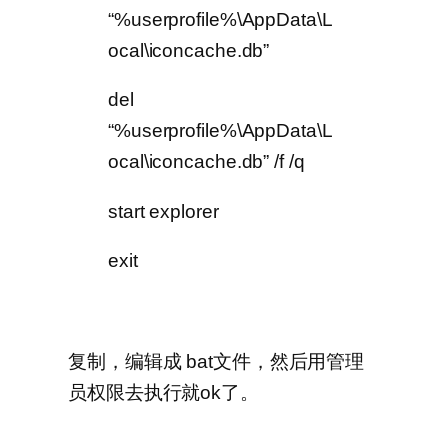
“%userprofile%\AppData\L
ocal\iconcache.db”
del
“%userprofile%\AppData\L
ocal\iconcache.db” /f /q
start explorer
exit
复制，编辑成 bat文件，然后用管理
员权限去执行就ok了。