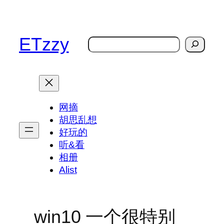
跳
至
内
ETzzy
搜
容
索
网摘
胡思乱想
好玩的
听&看
相册
Alist
win10 一个很特别