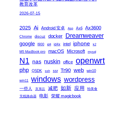
教育改革
2026-07-15
2025
Ai
Ax3600
Android 安卓
Ax6
Asp
Dreamweaver
docker
discuz
Chrome
iphone
google
intel
I900
id4x
id4
k2
macOS
Microsoft
M5 MacBook pro
mysql
openwrt
N1
nas
nuskin
office
php
web
Tr90
QSDK
ssr
win10
ssh
windows
wordpress
win11
如新
减肥
应用
一些人
京东云
拍美食
电影
荣耀 magicbook
无线路由器