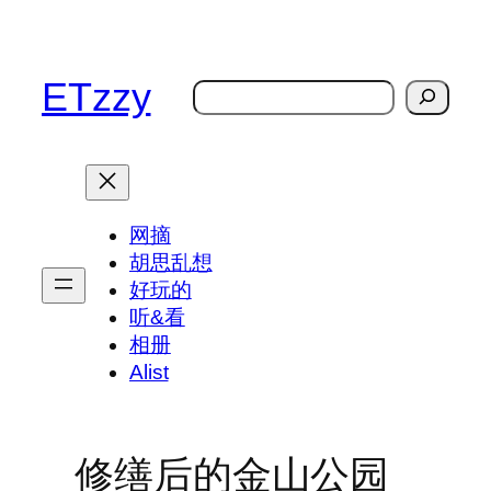
跳
至
内
ETzzy
搜
容
索
网摘
胡思乱想
好玩的
听&看
相册
Alist
修缮后的金山公园