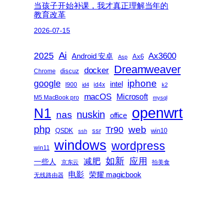
当孩子开始补课，我才真正理解当年的
教育改革
2026-07-15
2025
Ai
Ax3600
Android 安卓
Ax6
Asp
Dreamweaver
docker
discuz
Chrome
iphone
google
intel
I900
id4x
id4
k2
macOS
Microsoft
M5 MacBook pro
mysql
openwrt
N1
nas
nuskin
office
php
web
Tr90
QSDK
ssr
win10
ssh
windows
wordpress
win11
如新
减肥
应用
一些人
京东云
拍美食
电影
荣耀 magicbook
无线路由器