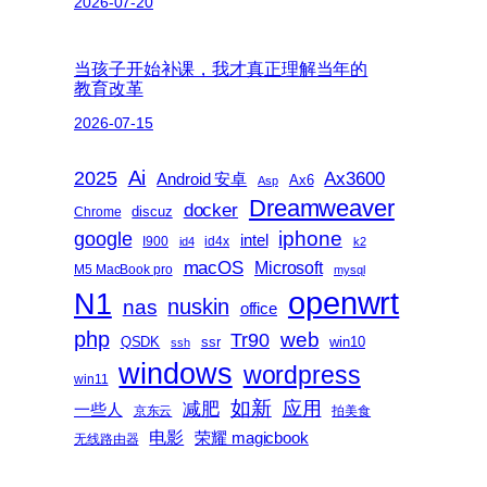
2026-07-20
当孩子开始补课，我才真正理解当年的
教育改革
2026-07-15
2025
Ai
Ax3600
Android 安卓
Ax6
Asp
Dreamweaver
docker
discuz
Chrome
iphone
google
intel
I900
id4x
id4
k2
macOS
Microsoft
M5 MacBook pro
mysql
openwrt
N1
nas
nuskin
office
php
web
Tr90
QSDK
ssr
win10
ssh
windows
wordpress
win11
如新
减肥
应用
一些人
京东云
拍美食
电影
荣耀 magicbook
无线路由器