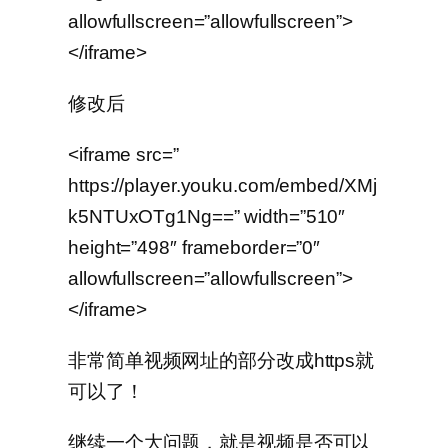
allowfullscreen=”allowfullscreen”>
</iframe>
修改后
<iframe src=”
https://player.youku.com/embed/XMj
k5NTUxOTg1Ng==” width=”510″
height=”498″ frameborder=”0″
allowfullscreen=”allowfullscreen”>
</iframe>
非常简单视频网址的部分改成https就
可以了！
继续一个大问题，就是视频是否可以