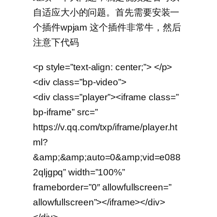
自适应大小的问题。首先需要安装一
个插件wpjam 这个插件非常牛，然后
注意下代码
<p style=”text-align: center;”> </p>
<div class=”bp-video”>
<div class=”player”><iframe class=”
bp-iframe” src=”
https://v.qq.com/txp/iframe/player.ht
ml?
&amp;&amp;auto=0&amp;vid=e088
2qljgpq” width=”100%”
frameborder=”0″ allowfullscreen=”
allowfullscreen”></iframe></div>