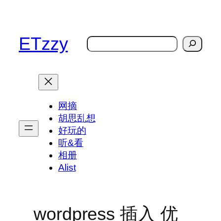
跳
至
内
ETzzy
搜
容
索
网摘
胡思乱想
好玩的
听&看
相册
Alist
wordpress 插入 优