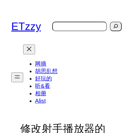
跳
至
内
ETzzy
搜
容
索
网摘
胡思乱想
好玩的
听&看
相册
Alist
修改射手播放器的