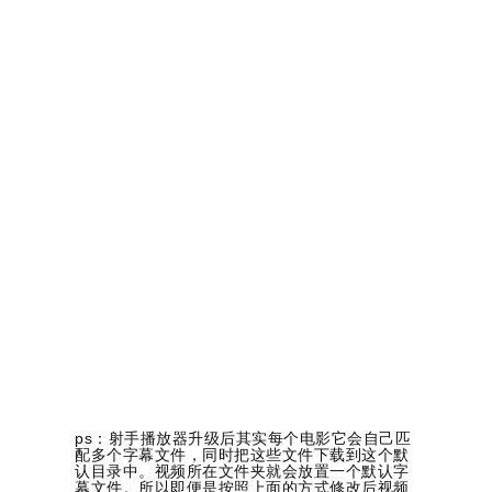
ps：射手播放器升级后其实每个电影它会自己匹
配多个字幕文件，同时把这些文件下载到这个默
认目录中。视频所在文件夹就会放置一个默认字
幕文件。所以即便是按照上面的方式修改后视频