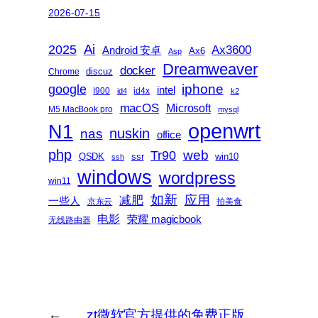
2026-07-15
2025
Ai
Ax3600
Android 安卓
Ax6
Asp
Dreamweaver
docker
discuz
Chrome
iphone
google
intel
I900
id4x
id4
k2
macOS
Microsoft
M5 MacBook pro
mysql
openwrt
N1
nas
nuskin
office
php
web
Tr90
QSDK
ssr
win10
ssh
windows
wordpress
win11
如新
减肥
应用
一些人
京东云
拍美食
电影
荣耀 magicbook
无线路由器
←
zt微软官方提供的免费正版