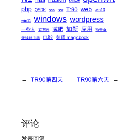
office
php
web
Tr90
QSDK
ssr
win10
ssh
windows
wordpress
win11
如新
减肥
应用
一些人
京东云
拍美食
电影
荣耀 magicbook
无线路由器
←
TR90第四天
TR90第六天
→
评论
发表回复