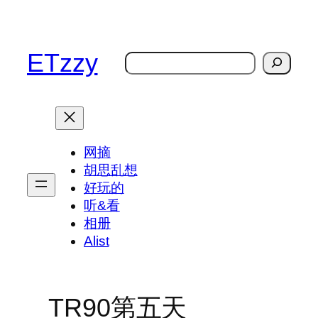
跳
至
内
ETzzy
搜
容
索
网摘
胡思乱想
好玩的
听&看
相册
Alist
TR90第五天