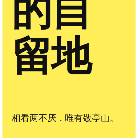
的自
留地
相看两不厌，唯有敬亭山。