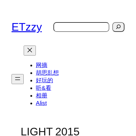
跳
至
内
ETzzy
搜
容
索
网摘
胡思乱想
好玩的
听&看
相册
Alist
LIGHT 2015