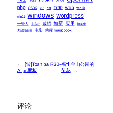
office
php
web
Tr90
QSDK
ssr
win10
ssh
windows
wordpress
win11
如新
减肥
应用
一些人
京东云
拍美食
电影
荣耀 magicbook
无线路由器
←
[转]Toshiba R30-
福州金山公园的
A ips面板
荷花
→
评论