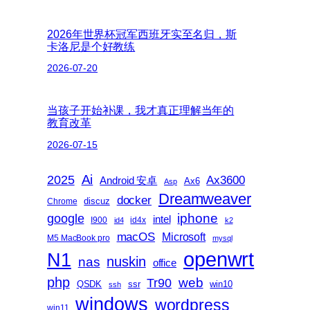
2026年世界杯冠军西班牙实至名归，斯
卡洛尼是个好教练
2026-07-20
当孩子开始补课，我才真正理解当年的
教育改革
2026-07-15
2025
Ai
Ax3600
Android 安卓
Ax6
Asp
Dreamweaver
docker
discuz
Chrome
iphone
google
intel
I900
id4x
id4
k2
macOS
Microsoft
M5 MacBook pro
mysql
openwrt
N1
nas
nuskin
office
php
web
Tr90
QSDK
ssr
win10
ssh
windows
wordpress
win11