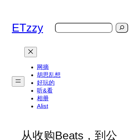
跳
至
内
ETzzy
搜
容
索
网摘
胡思乱想
好玩的
听&看
相册
Alist
从收购Beats，到公